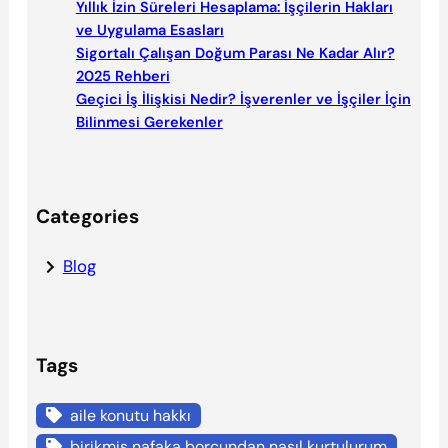
Yıllık İzin Süreleri Hesaplama: İşçilerin Hakları
ve Uygulama Esasları
Sigortalı Çalışan Doğum Parası Ne Kadar Alır?
2025 Rehberi
Geçici İş İlişkisi Nedir? İşverenler ve İşçiler İçin
Bilinmesi Gerekenler
Categories
Blog
Tags
aile konutu hakkı
birikmiş nafaka borcundan nasıl kurtulurum