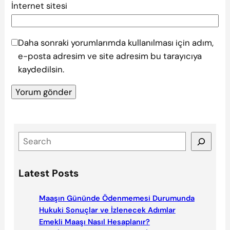
İnternet sitesi
Daha sonraki yorumlarımda kullanılması için adım,
e-posta adresim ve site adresim bu tarayıcıya
kaydedilsin.
S
e
a
Latest Posts
r
c
Maaşın Gününde Ödenmemesi Durumunda
h
Hukuki Sonuçlar ve İzlenecek Adımlar
Emekli Maaşı Nasıl Hesaplanır?