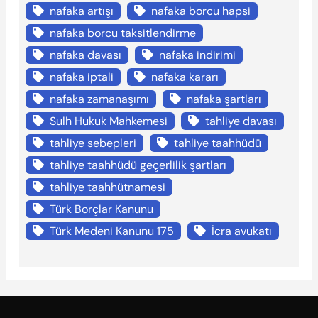
nafaka artışı
nafaka borcu hapsi
nafaka borcu taksitlendirme
nafaka davası
nafaka indirimi
nafaka iptali
nafaka kararı
nafaka zamanaşımı
nafaka şartları
Sulh Hukuk Mahkemesi
tahliye davası
tahliye sebepleri
tahliye taahhüdü
tahliye taahhüdü geçerlilik şartları
tahliye taahhütnamesi
Türk Borçlar Kanunu
Türk Medeni Kanunu 175
İcra avukatı