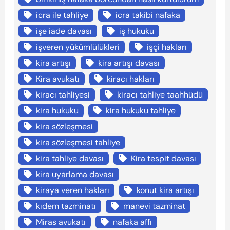
icra ile tahliye
icra takibi nafaka
işe iade davası
iş hukuku
işveren yükümlülükleri
işçi hakları
kira artışı
kira artışı davası
Kira avukatı
kiracı hakları
kiracı tahliyesi
kiracı tahliye taahhüdü
kira hukuku
kira hukuku tahliye
kira sözleşmesi
kira sözleşmesi tahliye
kira tahliye davası
Kira tespit davası
kira uyarlama davası
kiraya veren hakları
konut kira artışı
kıdem tazminatı
manevi tazminat
Miras avukatı
nafaka affı