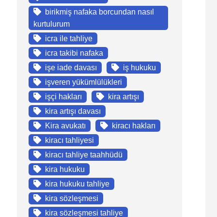
birikmiş nafaka borcundan nasıl
kurtulurum
icra ile tahliye
icra takibi nafaka
işe iade davası
iş hukuku
işveren yükümlülükleri
işçi hakları
kira artışı
kira artışı davası
Kira avukatı
kiracı hakları
kiracı tahliyesi
kiracı tahliye taahhüdü
kira hukuku
kira hukuku tahliye
kira sözleşmesi
kira sözleşmesi tahliye