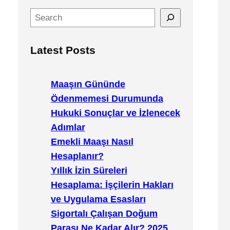
S
e
a
Latest Posts
r
c
h
Maaşın Gününde
Ödenmemesi Durumunda
Hukuki Sonuçlar ve İzlenecek
Adımlar
Emekli Maaşı Nasıl
Hesaplanır?
Yıllık İzin Süreleri
Hesaplama: İşçilerin Hakları
ve Uygulama Esasları
Sigortalı Çalışan Doğum
Parası Ne Kadar Alır? 2025