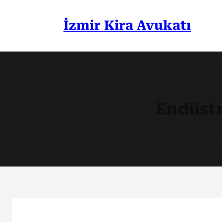
İçeriğe
geç
İzmir Kira Avukatı
Endüstr