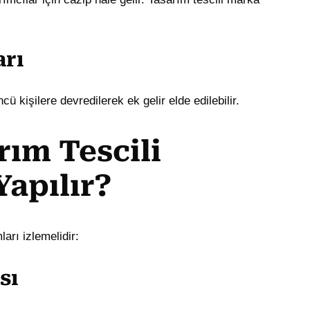
arı
ü kişilere devredilerek ek gelir elde edilebilir.
rım Tescili
Yapılır?
arı izlemelidir:
sı