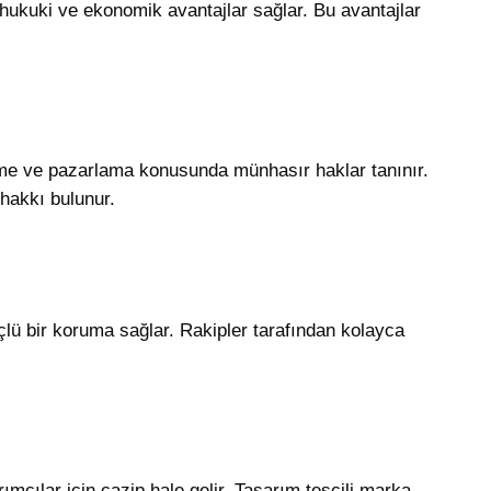
 hukuki ve ekonomik avantajlar sağlar. Bu avantajlar
etme ve pazarlama konusunda münhasır haklar tanınır.
hakkı bulunur.
üçlü bir koruma sağlar. Rakipler tarafından kolayca
tırımcılar için cazip hale gelir. Tasarım tescili marka